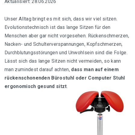
Aktualisiert: 28.06.2026
Swopper, ergonomischer Bürostuhl mit Rollen
Unser Alltag bringt es mit sich, dass wir viel sitzen.
Evolutionstechnisch ist das lange Sitzen für den
TOPSTAR SI69 G20 Sitzhocker Sitness 20
Menschen aber gar nicht vorgesehen. Rückenschmerzen,
Nacken- und Schulterverspannungen, Kopfschmerzen,
Durchblutungsstörungen und Unwohlsein sind die Folge.
Übersicht aller Kniestuhl-Empfehlungen
Lässt sich das lange Sitzen nicht vermeiden, so kann
man zumindest darauf achten,
dass man auf einem
Ergonomischer Kniestuhl mit Rückenlehne
rückenschonenden Bürostuhl oder Computer Stuhl
ergonomisch gesund sitzt
.
Ein Kniestuhl für gehobene Ansprüche
Orthopädischer Kniestuhl für Computer
Varier Variable balans – Der originale Kniestuhl