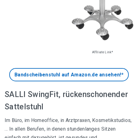
Übersicht aller Bürostuhl-Empfehlungen
SIHOO Ergonomischer Schreibtischstuhl
Affiliate Link*
SONGMICS Chefsessel mit klappbarer Kopfstütze
SITWELL Gesundheitsdrehstuhl
Bandscheibenstuhl auf Amazon.de ansehen!*
Topstar Syncro Bürostuhl
SALLI SwingFit, rückenschonender
Sattelstuhl
Im Büro, im Homeoffice, in Arztpraxen, Kosmetikstudios,
… In allen Berufen, in denen stundenlanges Sitzen
Ergonomische Sitzkissen Empfehlungen
einfach mit dazugehört, ist gesundes und