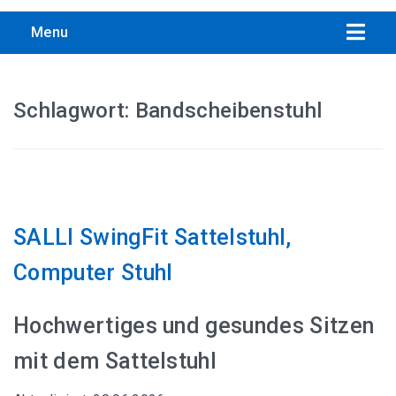
Menu
Schlagwort:
Bandscheibenstuhl
Übersicht aller Bandscheibenstuhl-Empfehlungen
Interstuhl PURE ACTIVE Edition
SALLI SwingFit Sattelstuhl,
Trendoffice to-swift Sitzhocker
Computer Stuhl
Ergonomischer Drehhocker von Interstuhl
Hochwertiges und gesundes Sitzen
SALLI SwingFit Sattelstuhl, Computer Stuhl
mit dem Sattelstuhl
Topstar Sitness 5, Fitnesshocker mit Gymnastikball