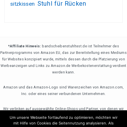
Stuhl für Rücken
sitzkissen
*Affiliate Hinweis:
bandscheibenstuhltest.de ist Teilnehmer des
Partnerprogramms von Amazon EU, das zur Bereitstellung eines Mediums
für Websites konzipiert wurde, mittels dessen durch die Platzierung von
Werbeanzeigen und Links zu Amazon.de Werbekostenerstattung verdient
werden kann.
Amazon und das Amazon-Logo sind Warenzeichen von Amazon.com,
Inc. oder eines seiner verbundenen Unternehmen.
Wir verlinken auf ausgewählte Online-Shops und Partner, von denen wir
ggf. eine Vergütung erhalten. Zwischenzeitliche Änderung der Preise,
Um unsere Webseite fortlaufend zu optimieren, möchten wir
Lieferzeit und -kosten möglich. Preise inkl. MwSt, ggf. zzgl. Versand.
mit Hilfe von Cookies die Seitennutzung analysieren. Als