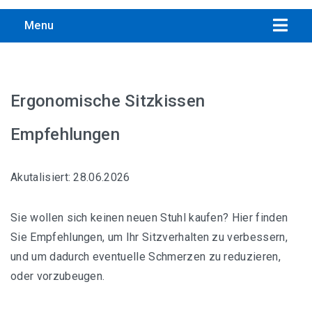
Menu
Ergonomische Sitzkissen
Übersicht aller Bandscheibenstuhl-Empfehlungen
Empfehlungen
Interstuhl PURE ACTIVE Edition
Akutalisiert: 28.06.2026
Trendoffice to-swift Sitzhocker
Sie wollen sich keinen neuen Stuhl kaufen? Hier finden
Ergonomischer Drehhocker von Interstuhl
Sie Empfehlungen, um Ihr Sitzverhalten zu verbessern,
und um dadurch eventuelle Schmerzen zu reduzieren,
SALLI SwingFit Sattelstuhl, Computer Stuhl
oder vorzubeugen.
Topstar Sitness 5, Fitnesshocker mit Gymnastikball