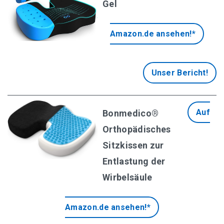
Gel
Amazon.de ansehen!*
Übersicht aller Bürostuhl-Empfehlungen
SIHOO Ergonomischer Schreibtischstuhl
Unser Bericht!
SONGMICS Chefsessel mit klappbarer Kopfstütze
Auf
Bonmedico®
SITWELL Gesundheitsdrehstuhl
Orthopädisches
Topstar Syncro Bürostuhl
Sitzkissen zur
Entlastung der
Wirbelsäule
Amazon.de ansehen!*
Ergonomische Sitzkissen Empfehlungen