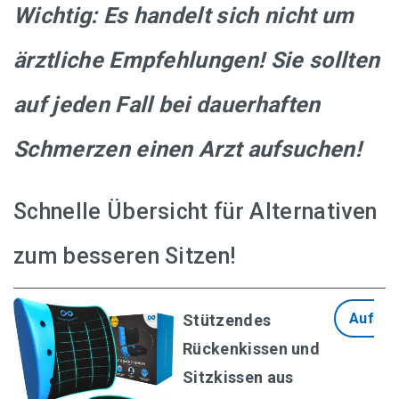
Wichtig: Es handelt sich nicht um
Swopper, ergonomischer Bürostuhl mit Rollen
ärztliche Empfehlungen! Sie sollten
TOPSTAR SI69 G20 Sitzhocker Sitness 20
auf jeden Fall bei dauerhaften
Schmerzen einen Arzt aufsuchen!
Übersicht aller Kniestuhl-Empfehlungen
Schnelle Übersicht für Alternativen
Ergonomischer Kniestuhl mit Rückenlehne
zum besseren Sitzen!
Ein Kniestuhl für gehobene Ansprüche
Auf
Orthopädischer Kniestuhl für Computer
Stützendes
Rückenkissen und
Varier Variable balans – Der originale Kniestuhl
Sitzkissen aus