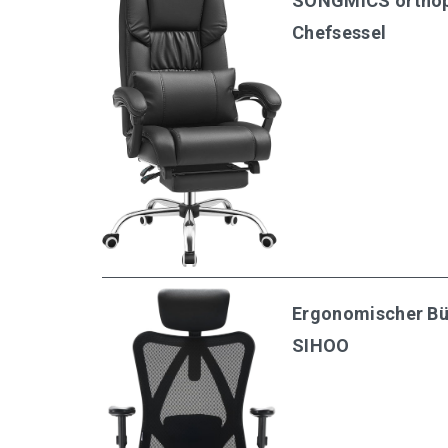
SONGMICS orthop
Chefsessel
Ergonomischer Bü
SIHOO