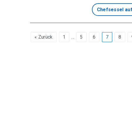
Chefsessel au
« Zurück
1
…
5
6
7
8