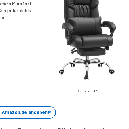
ichen Komfort
Computerstuhls
lon
Affiliate Link*
f Amazon.de ansehen!*