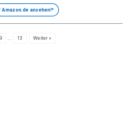
f Amazon.de ansehen!*
9
…
13
Weiter »