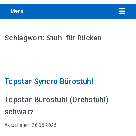
Menu
Schlagwort:
Stuhl für Rücken
Übersicht aller Bandscheibenstuhl-Empfehlungen
Interstuhl PURE ACTIVE Edition
Topstar Syncro Bürostuhl
Trendoffice to-swift Sitzhocker
Topstar Bürostuhl (Drehstuhl)
Ergonomischer Drehhocker von Interstuhl
schwarz
SALLI SwingFit Sattelstuhl, Computer Stuhl
Aktualisiert: 28.06.2026
Topstar Sitness 5, Fitnesshocker mit Gymnastikball