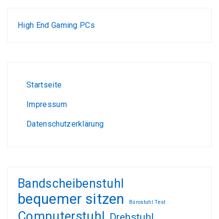
High End Gaming PCs
Wohnen, kleiden, leben, alles zum Wohlfühlen!
Test-, und Kundenempfehlungsberichte
Gamer PC günstig
Liebesschaukel Erfahrungen und Tests
Startseite
Impressum
Datenschutzerklärung
Bandscheibenstuhl
bequemer sitzen
Bürostuhl Test
Computerstuhl
Drehstuhl