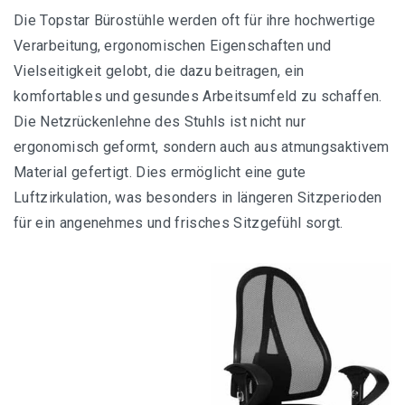
Die Topstar Bürostühle werden oft für ihre hochwertige
Swopper, ergonomischer Bürostuhl mit Rollen
Verarbeitung, ergonomischen Eigenschaften und
Vielseitigkeit gelobt, die dazu beitragen, ein
TOPSTAR SI69 G20 Sitzhocker Sitness 20
komfortables und gesundes Arbeitsumfeld zu schaffen.
Die Netzrückenlehne des Stuhls ist nicht nur
ergonomisch geformt, sondern auch aus atmungsaktivem
Material gefertigt. Dies ermöglicht eine gute
Übersicht aller Kniestuhl-Empfehlungen
Luftzirkulation, was besonders in längeren Sitzperioden
für ein angenehmes und frisches Sitzgefühl sorgt.
Ergonomischer Kniestuhl mit Rückenlehne
Ein Kniestuhl für gehobene Ansprüche
Orthopädischer Kniestuhl für Computer
Varier Variable balans – Der originale Kniestuhl