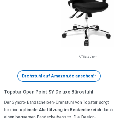
Übersicht aller Bürostuhl-Empfehlungen
SIHOO Ergonomischer Schreibtischstuhl
SONGMICS Chefsessel mit klappbarer Kopfstütze
Affiliate Link*
SITWELL Gesundheitsdrehstuhl
Topstar Syncro Bürostuhl
Drehstuhl auf Amazon.de ansehen!*
Topstar Open Point SY Deluxe Bürostuhl
Der Syncro-Bandscheiben-Drehstuhl von Topstar sorgt
für eine
optimale Abstützung im Beckenbereich
durch
Ergonomische Sitzkissen Empfehlungen
einen bequemen Bandscheibensitz. Die Design-