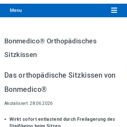
Menu
Bonmedico® Orthopädisches
Übersicht aller Bandscheibenstuhl-Empfehlungen
Sitzkissen
Interstuhl PURE ACTIVE Edition
Das orthopädische Sitzkissen von
Trendoffice to-swift Sitzhocker
Bonmedico®
Ergonomischer Drehhocker von Interstuhl
Akutalisiert: 28.06.2026
SALLI SwingFit Sattelstuhl, Computer Stuhl
Wirkt sofort entlastend durch Freilagerung des
Topstar Sitness 5, Fitnesshocker mit Gymnastikball
Steißbeins beim Sitzen