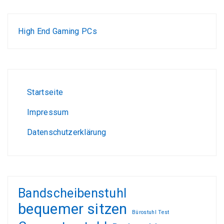
High End Gaming PCs
Wohnen, kleiden, leben, alles zum Wohlfühlen!
Test-, und Kundenempfehlungsberichte
Gamer PC günstig
Liebesschaukel Erfahrungen und Tests
Startseite
Impressum
Datenschutzerklärung
Bandscheibenstuhl
bequemer sitzen
Bürostuhl Test