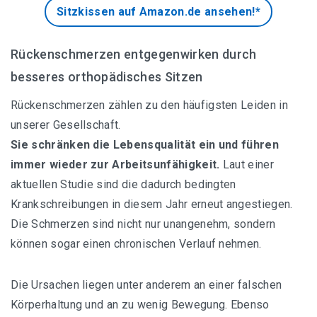
Sitzkissen auf Amazon.de ansehen!*
Übersicht aller Bürostuhl-Empfehlungen
Rückenschmerzen entgegenwirken durch
besseres orthopädisches Sitzen
SIHOO Ergonomischer Schreibtischstuhl
Rückenschmerzen zählen zu den häufigsten Leiden in
SONGMICS Chefsessel mit klappbarer Kopfstütze
unserer Gesellschaft.
Sie schränken die Lebensqualität ein und führen
SITWELL Gesundheitsdrehstuhl
immer wieder zur Arbeitsunfähigkeit.
Laut einer
aktuellen Studie sind die dadurch bedingten
Topstar Syncro Bürostuhl
Krankschreibungen in diesem Jahr erneut angestiegen.
Die Schmerzen sind nicht nur unangenehm, sondern
können sogar einen chronischen Verlauf nehmen.
Die Ursachen liegen unter anderem an einer falschen
Körperhaltung und an zu wenig Bewegung. Ebenso
Ergonomische Sitzkissen Empfehlungen