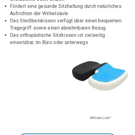
Fördert eine gesunde Sitzhaltung durch natürliches
Swopper, ergonomischer Bürostuhl mit Rollen
Aufrichten der Wirbelsäule
Das Steißbeinkissen verfügt über einen bequemen
Tragegriff sowie einen abnehmbaren Bezug
TOPSTAR SI69 G20 Sitzhocker Sitness 20
Das orthopädische Sitzkissen ist vielseitig
einsetzbar, im Büro oder unterwegs
Übersicht aller Kniestuhl-Empfehlungen
Ergonomischer Kniestuhl mit Rückenlehne
Ein Kniestuhl für gehobene Ansprüche
Orthopädischer Kniestuhl für Computer
Affiliate Link*
Varier Variable balans – Der originale Kniestuhl